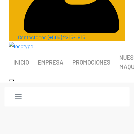
Contáctenos
(+506) 2215-1915
NUES
INICIO
EMPRESA
PROMOCIONES
MAQU