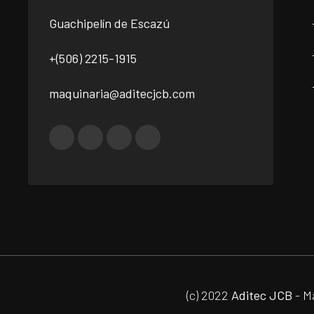
Guachipelín de Escazú
+(506) 2215-1915
maquinaria@aditecjcb.com
(c) 2022
Aditec JCB
- M