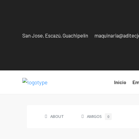
San Jose, Escazú, Guachipelín
maquinaria@aditec
Inicio
Em
ABOUT
AMIGOS
0