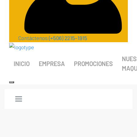
Contáctenos
(+506) 2215-1915
NUES
INICIO
EMPRESA
PROMOCIONES
MAQU