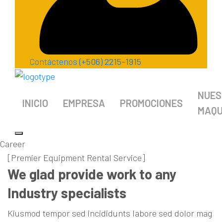
Contáctenos
(+506) 2215-1915
NUES
INICIO
EMPRESA
PROMOCIONES
MAQU
Career
[Premier Equipment Rental Service]
We glad provide work to any
Industry specialists
Kiusmod tempor sed incididunts labore sed dolor mag