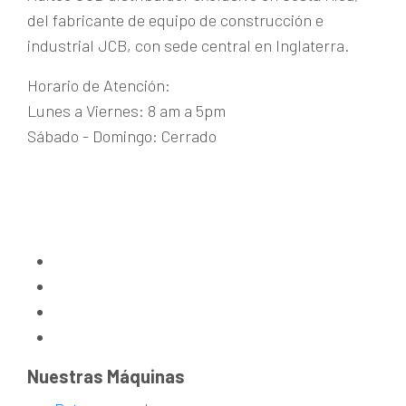
del fabricante de equipo de construcción e
industrial JCB, con sede central en Inglaterra.
Horario de Atención:
Lunes a Viernes: 8 am a 5pm
Sábado - Domingo: Cerrado
Guachipelín de Escazú
+(506) 2215-1915
maquinaria@aditecjcb.com
Nuestras Máquinas