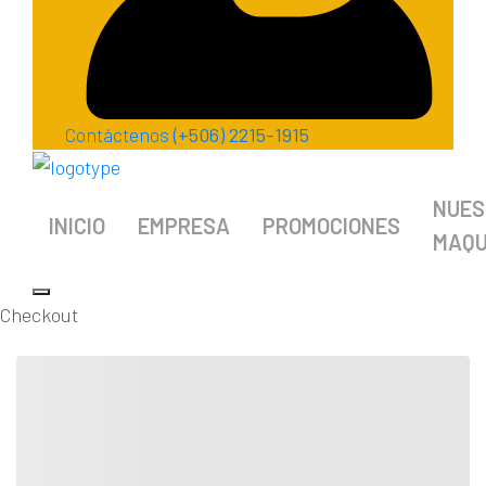
Contáctenos
(+506) 2215-1915
NUES
INICIO
EMPRESA
PROMOCIONES
MAQU
Checkout