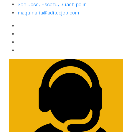
San Jose, Escazú, Guachipelín
maquinaria@aditecjcb.com