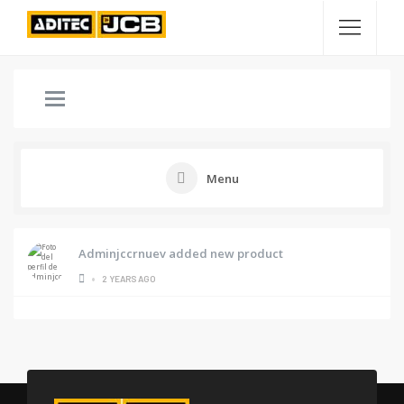
Menu
Adminjccrnuev
added new product
•
2 YEARS AGO