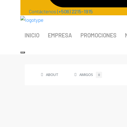
Contáctenos
(+506) 2215-1915
INICIO
EMPRESA
PROMOCIONES
ABOUT
AMIGOS
0