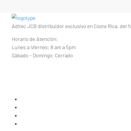
Aditec JCB distribuidor exclusivo en Costa Rica, del 
Horario de Atención:
Lunes a Viernes: 8 am a 5pm
Sábado - Domingo: Cerrado
Guachipelín de Escazú
+(506) 2215-1915
maquinaria@aditecjcb.com