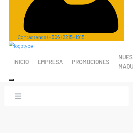
Contáctenos
(+506) 2215-1915
NUES
INICIO
EMPRESA
PROMOCIONES
MAQU