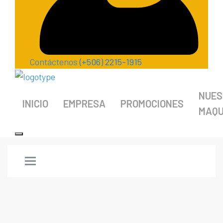
Contáctenos
(+506) 2215-1915
NUES
INICIO
EMPRESA
PROMOCIONES
MAQU