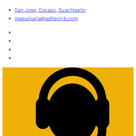
San Jose, Escazú, Guachipelín
maquinaria@aditecjcb.com