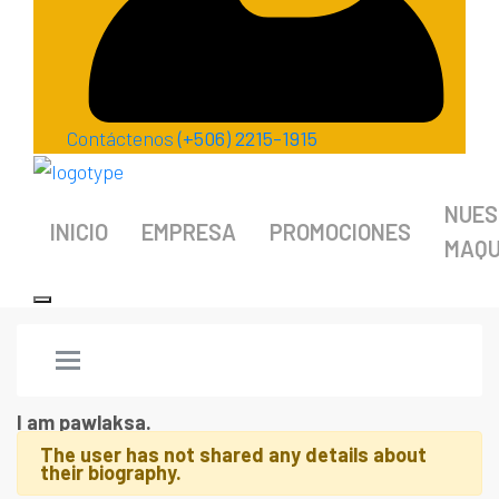
Contáctenos
(+506) 2215-1915
NUES
INICIO
EMPRESA
PROMOCIONES
MAQU
I am pawlaksa.
The user has not shared any details about
their biography.