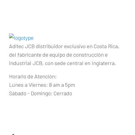
Aditec JCB distribuidor exclusivo en Costa Rica,
del fabricante de equipo de construcción e
industrial JCB, con sede central en Inglaterra.
Horario de Atención:
Lunes a Viernes: 8 am a 5pm
Sábado - Domingo: Cerrado
Guachipelín de Escazú
+(506) 2215-1915
maquinaria@aditecjcb.com