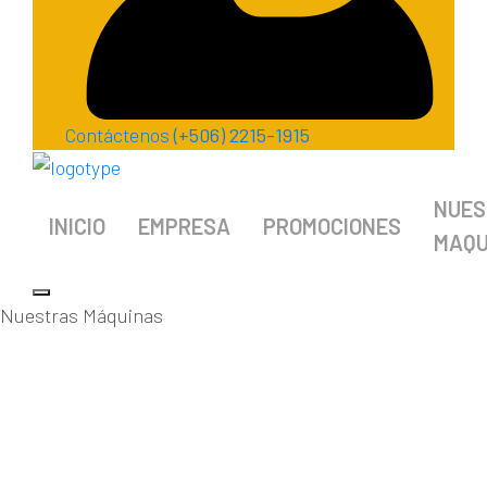
Contáctenos
(+506) 2215-1915
NUES
INICIO
EMPRESA
PROMOCIONES
MAQU
Nuestras Máquinas