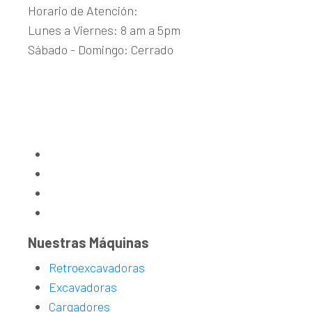
Horario de Atención:
Lunes a Viernes: 8 am a 5pm
Sábado - Domingo: Cerrado
Guachipelín de Escazú
+(506) 2215-1915
maquinaria@aditecjcb.com
Nuestras Máquinas
Retroexcavadoras
Excavadoras
Cargadores