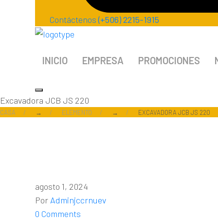
Contáctenos
(+506) 2215-1915
INICIO
EMPRESA
PROMOCIONES
Excavadora JCB JS 220
CASA
→
ELEMENTO
→
EXCAVADORA JCB JS 220
agosto 1, 2024
Por
Adminjccrnuev
0 Comments