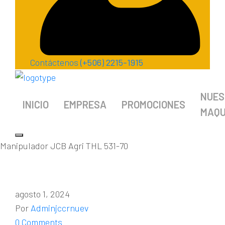
Contáctenos
(+506) 2215-1915
NUES
INICIO
EMPRESA
PROMOCIONES
MAQU
Manipulador JCB Agri THL 531-70
agosto 1, 2024
Por
Adminjccrnuev
0 Comments