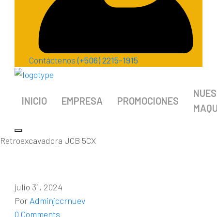
Contáctenos
(+506) 2215-1915
NUES
INICIO
EMPRESA
PROMOCIONES
MAQU
Retroexcavadora JCB 5CX
julio 31, 2024
Por
Adminjccrnuev
0 Comments