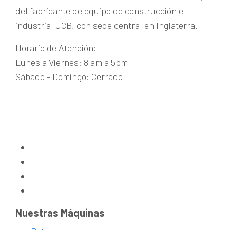
del fabricante de equipo de construcción e
industrial JCB, con sede central en Inglaterra.
Horario de Atención:
Lunes a Viernes: 8 am a 5pm
Sábado - Domingo: Cerrado
Guachipelín de Escazú
+(506) 2215-1915
maquinaria@aditecjcb.com
Nuestras Máquinas