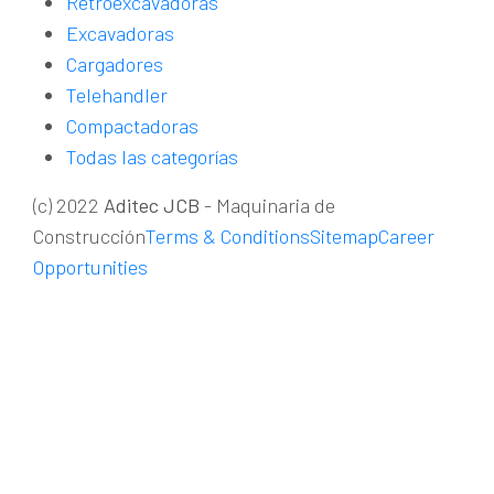
Retroexcavadoras
Excavadoras
Cargadores
Telehandler
Compactadoras
Todas las categorías
(c) 2022
Aditec JCB
- Maquinaria de
Construcción
Terms & Conditions
Sitemap
Career
Opportunities