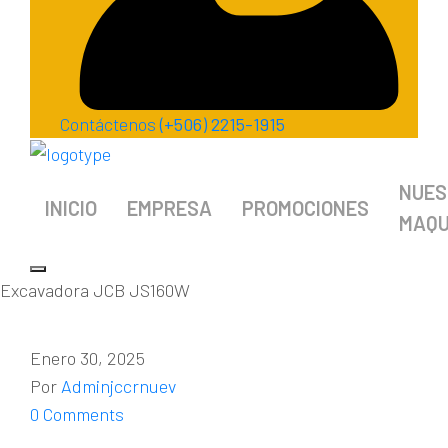
Contáctenos
(+506) 2215-1915
NUES
INICIO
EMPRESA
PROMOCIONES
MAQU
Excavadora JCB JS160W
Enero 30, 2025
Por
Adminjccrnuev
0 Comments