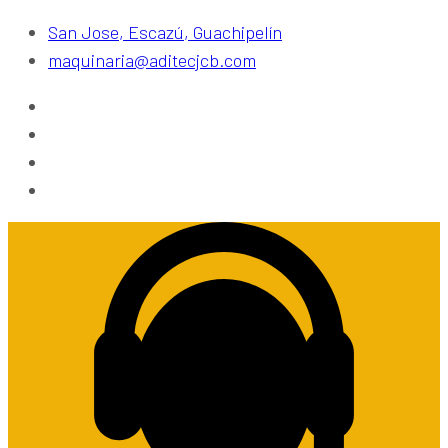
San Jose, Escazú, Guachipelín
maquinaria@aditecjcb.com