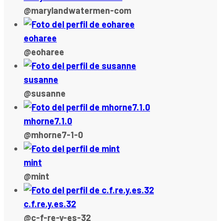
@marylandwatermen-com
eoharee
@eoharee
susanne
@susanne
mhorne7.1.0
@mhorne7-1-0
mint
@mint
c.f.re.y.es.32
@c-f-re-y-es-32