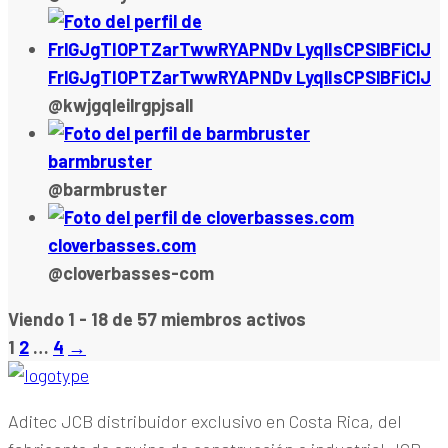
FrlGJgTIOPTZarTwwRYAPNDv LyqlIsCPSlBFiCIJ
@kwjgqleilrgpjsall
barmbruster
@barmbruster
cloverbasses.com
@cloverbasses-com
Viendo 1 - 18 de 57 miembros activos
1
2
…
4
→
Aditec JCB distribuidor exclusivo en Costa Rica, del